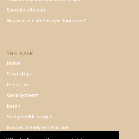
Speciale effecten
Waarom zijn steenstrips duurzaam?
SNEL NAAR
Home
Steenstrips
Projecten
Gevelsysteem
Beton
Veelgestelde vragen
Nieuws, trends en inspiratie
Contact