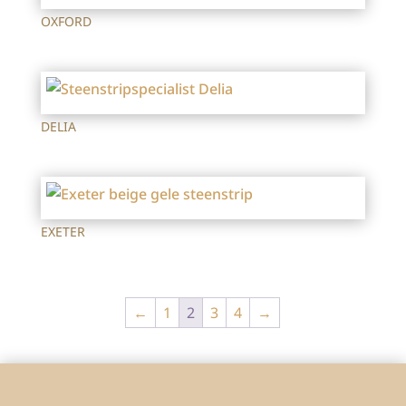
OXFORD
DELIA
EXETER
←
1
2
3
4
→