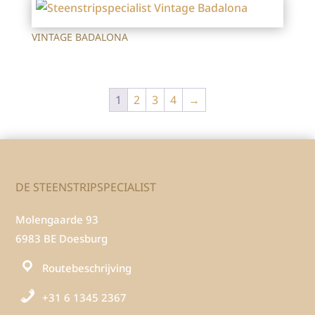
VINTAGE BADALONA
1
2
3
4
→
DE STEENSTRIPSPECIALIST
Molengaarde 93
6983 BE Doesburg
Routebeschrijving
+31 6 1345 2367