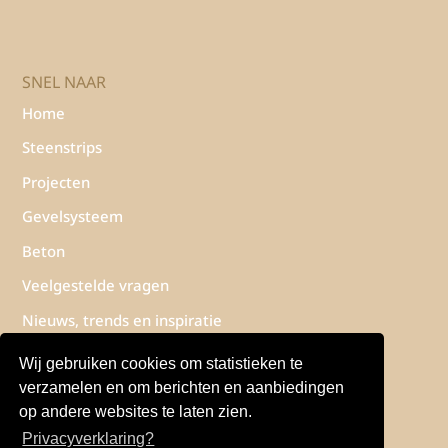
SNEL NAAR
Home
Steenstrips
Projecten
Gevelsysteem
Beton
Veelgestelde vragen
Nieuws, trends en inspiratie
Contact
Wij gebruiken cookies om statistieken te
Privacyverklaring
verzamelen en om berichten en aanbiedingen
op andere websites te laten zien.
Privacyverklaring?