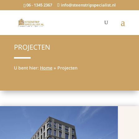
06 - 1345 2367
info@steenstripspecialist.nl
PROJECTEN
U bent hier:
Home
»
Projecten