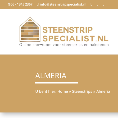
06 - 1345 2367
info@steenstripspecialist.nl
ALMERIA
U bent hier:
Home
»
Steenstrips
»
Almeria