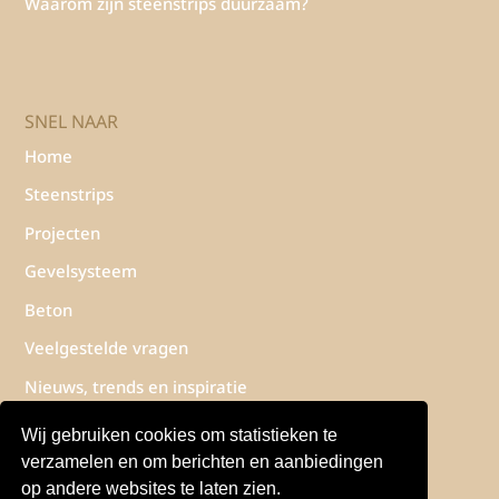
Waarom zijn steenstrips duurzaam?
SNEL NAAR
Home
Steenstrips
Projecten
Gevelsysteem
Beton
Veelgestelde vragen
Nieuws, trends en inspiratie
Contact
Wij gebruiken cookies om statistieken te
verzamelen en om berichten en aanbiedingen
Privacyverklaring
op andere websites te laten zien.